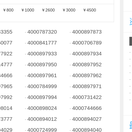
￥800
￥1000
￥2600
￥3000
￥4500
33355
4000787320
4000897873
·
·
50077
4000841777
4000706789
·
·
77922
4000897933
4000897934
·
·
14777
4000897950
4000897952
·
·
84666
4000897961
4000897962
·
·
97965
4000784999
4000897971
·
·
97992
4000897994
4000731422
·
·
98014
4000898024
4000744666
·
·
73777
4000894012
4000894027
·
·
94029
4000724999
4000894040
·
·